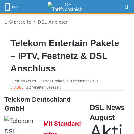
S
Menü
Startseite
/
DSL Anbieter
Telekom Entertain Pakete
– IPTV, Festnetz & DSL
Anschluss
Philipp Wolter
Letztes Update 28. Dezember 2019
3.385
2 Minuten Lesezeit
Telekom Deutschland
DSL News
GmbH
August
Mit Standard-
Akti
oder