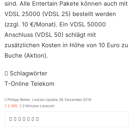
sind. Alle Entertain Pakete können auch mit
VDSL 25000 (VDSL 25) bestellt werden
(zzgl. 10 €/Monat). Ein VDSL 50000
Anschluss (VDSL 50) schlägt mit
zusätzlichen Kosten in Höhe von 10 Euro zu
Buche (Aktion).
Schlagwörter
T-Online
Telekom
Philipp Wolter
Letztes Update 28. Dezember 2019
3.385
2 Minuten Lesezeit
Facebook
X
Reddit
WhatsApp
Telegram
Teile
Drucken
per
E-