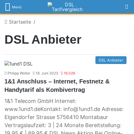
S
Menü
Startseite
/
DSL Anbieter
DSL Anbieter
Philipp Wolter
18. Juni 2023
16.026
1&1 Anschluss – Internet, Festnetz &
Handytarif als Kombivertrag
1&1 Telecom GmbH Internet:
www.1und1.deKontakt: info@1und1.de Adresse:
Elgendorfer Strasse 5756410 Montabaur
Vertragslaufzeit: 3 | 24 Monate Bereitstellung:
19,95 € | 69,95 € DSL News Aktion Bei Online-