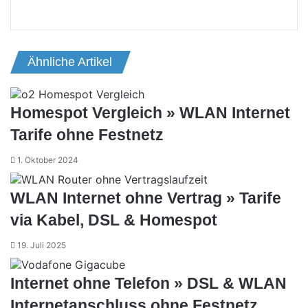
Facebook
X
Reddit
WhatsApp
Telegram
Teile
Drucken
per
E-
Mail
Ähnliche Artikel
Homespot Vergleich » WLAN Internet
Tarife ohne Festnetz
1. Oktober 2024
WLAN Internet ohne Vertrag » Tarife
via Kabel, DSL & Homespot
19. Juli 2025
Internet ohne Telefon » DSL & WLAN
Internetanschluss ohne Festnetz