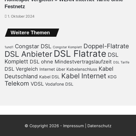
Festnetz
1. Oktober 2024
Weitere Themen
Doppel-Flatrate
Congstar DSL
1und1
Congstar Komplett
DSL Flatrate
DSL Anbieter
DSL
Komplett
DSL ohne Mindestvertragslaufzeit
DSL Tarife
Kabel
DSL Vergleich
Internet über Kabelanschluss
Kabel Internet
Deutschland
Kabel DSL
KDG
Telekom
VDSL
Vodafone DSL
© Copyright 2026 -
Impressum | Datenschutz